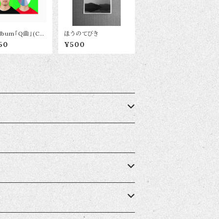
Album「Q曲」(C
ほうのてびき
50
¥500