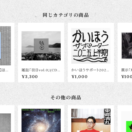
同じカテゴリの商品
円】ほう
雑誌「羽日vol.0」(CD-
かいほうサポート2025
展示「
ンパ
R付 48P)
年上半期【30名限定】
案内
¥3,300
¥1,000
¥10
その他の商品