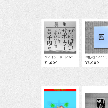
かいほうサポート2025
お礼状【3,000
年下半期
ねんかいwebカ
¥1,000
¥3,000