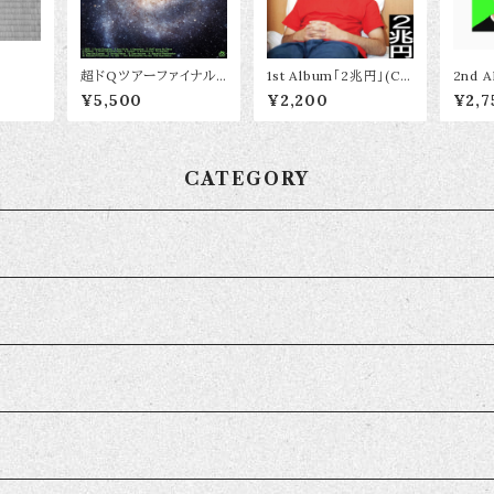
超ドQツアーファイナル
1st Album「2兆円」(C
2nd 
Live DVD
D)
D)
¥5,500
¥2,200
¥2,7
CATEGORY