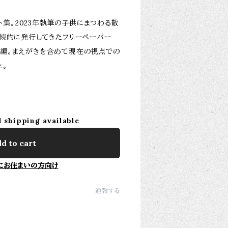
集。2023年執筆の子供にまつわる散
ら断続的に発行してきたフリーペーパー
5編。まえがきを含めて現在の視点での
た。
l shipping available
d to cart
にお住まいの方向け
通報する