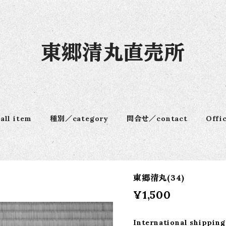
東郷清丸直売所
ll item
種別／category
問合せ／contact
Offi
東郷清丸(34)
¥1,500
International shipping