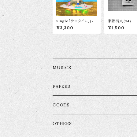
Single「サマタイム」(7i
東郷清丸(34)
nch VINYL)
¥3,300
¥1,500
MUSICS
CD
PAPERS
CD-R
GOODS
Vnyl
Wear
OTHERS