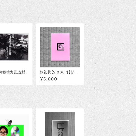
東郷清丸記念館」
お礼状【5,000円】ほう
状
ねんかいwebカンパ
0
¥5,000